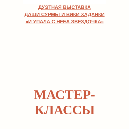
ЧАЙНАЯ ВСТРЕЧА
КОНТАКТЫ
СОТРУДНИЧЕСТВО
+7.995.113.24.30
ДОСТАВКА И ОПЛАТА
INFO@TIHOGALLERY.RU
ПРАВИЛА ВОЗВРАТА
Г. МОСКВА,
МАЛЫЙ ХАРИТОНЬЕВСКИЙ ПЕР. 6/2
2 ЭТАЖ
СТАТЬ ХУДОЖНИКОМ
ВТ-СБ 12:00-20:00
АРЕНДА ИСКУССТВА
АРЕНДА ПОМЕЩЕНИЯ
МАСТЕР-
ПОДАРОЧНЫЕ СЕРТИФИКАТЫ
ПУБЛИЧНАЯ ОФЕРТА
СОГЛАСИЕ НА ОБРАБОТКУ
КЛАССЫ
ПЕРСОНАЛЬНЫХ ДАННЫХ
ФИО