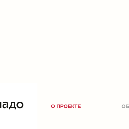
О ПРОЕКТЕ
ОБ АВТОРАХ
8 ИЮНЯ ТИХО СОВМЕСТНО С ЛАДО ОТ
ВЫСТАВКУ ДАШИ СУРМЫ И ВИКИ ХАДА
«И УПАЛА С НЕБА ЗВЕЗДОЧКА»
Попадая в ЛАДО, гость оказывается внутри 