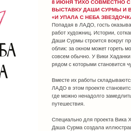
работ художниц. Истории, сотканной на базе
Даши Сурмы строится вокруг привычных сце
облик: за окном может гореть море, а обыч
совсем обычно. У Вики Хаданки — мир мягки
рядом с которыми становится чуть спокойне
Вместе их работы складываются в теплое 
ЛАДО в этом проекте становится частью са
где можно ненадолго замедлиться и почувс
путешествия.
Специально для проекта Вика Хаданка напи
Даша Сурма создала иллюстрации. Зины с эт
в меню ЛАДО во время выставки.
Адрес: Кривоколенный пер., 9 строение 2, М
Часы работы: ежедневно с 10:00 до 23:30.