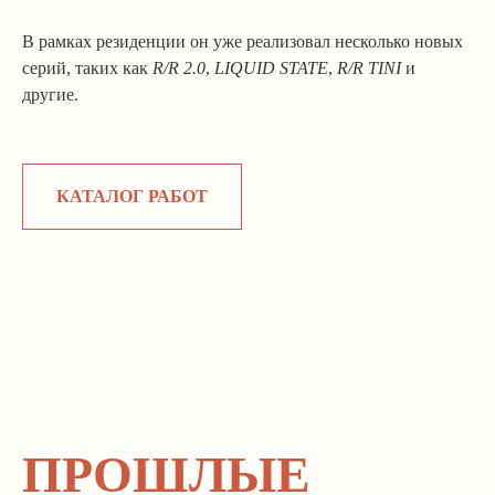
В рамках резиденции он уже реализовал несколько новых
серий, таких как
R/R 2.0
,
LIQUID STATE
,
R/R TINI
и
другие.
КАТАЛОГ РАБОТ
КОНТАКТЫ
СОТРУДНИЧЕСТВО
ПРОШЛЫЕ
+7.995.113.24.30
ДОСТАВКА И ОПЛАТА
INFO@TIHOGALLERY.RU
ПРАВИЛА ВОЗВРАТА