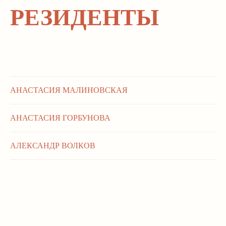
Г. МОСКВА,
РЕЗИДЕНТЫ
МАЛЫЙ ХАРИТОНЬЕВСКИЙ ПЕР. 6/2
2 ЭТАЖ
СТАТЬ ХУДОЖНИКОМ
ВТ-СБ 12:00-20:00
АРЕНДА ИСКУССТВА
АРЕНДА ПОМЕЩЕНИЯ
ПОДАРОЧНЫЕ СЕРТИФИКАТЫ
ПУБЛИЧНАЯ ОФЕРТА
СОГЛАСИЕ НА ОБРАБОТКУ
ПЕРСОНАЛЬНЫХ ДАННЫХ
АНАСТАСИЯ МАЛИНОВСКАЯ
ФИО
АНАСТАСИЯ ГОРБУНОВА
тел.
АЛЕКСАНДР ВОЛКОВ
e-mail
ПОДПИСАТЬСЯ НА НОВОСТИ