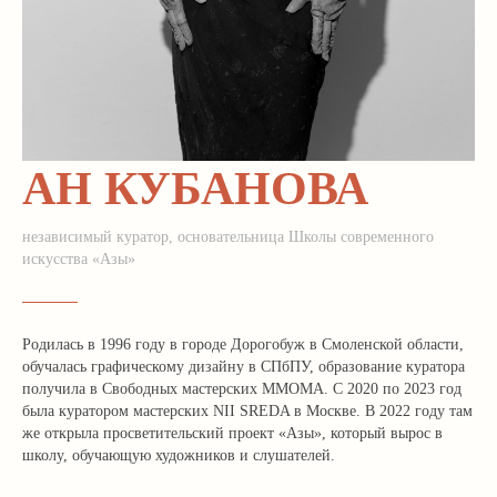
Г. МОСКВА,
МАЛЫЙ ХАРИТОНЬЕВСКИЙ ПЕР. 6/2
2 ЭТАЖ
СТАТЬ ХУДОЖНИКОМ
ВТ-СБ 12:00-20:00
АРЕНДА ИСКУССТВА
АРЕНДА ПОМЕЩЕНИЯ
ПОДАРОЧНЫЕ СЕРТИФИКАТЫ
ПУБЛИЧНАЯ ОФЕРТА
СОГЛАСИЕ НА ОБРАБОТКУ
АН КУБАНОВА
ПЕРСОНАЛЬНЫХ ДАННЫХ
ФИО
независимый куратор, основательница Школы современного
искусства «Азы»
тел.
Родилась в 1996 году в городе Дорогобуж в Смоленской области,
e-mail
обучалась графическому дизайну в СПбПУ, образование куратора
получила в Свободных мастерских ММОМА. С 2020 по 2023 год
была куратором мастерских NII SREDA в Москве. В 2022 году там
же открыла просветительский проект «Азы», который вырос в
ПОДПИСАТЬСЯ НА НОВОСТИ
школу, обучающую художников и слушателей.