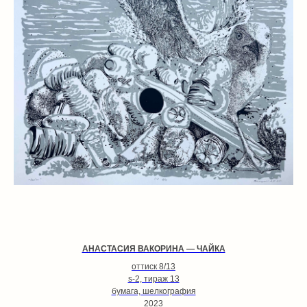
КОНТАКТЫ
СОТРУДНИЧЕСТВО
+7.995.113.24.30
ДОСТАВКА И ОПЛАТА
INFO@TIHOGALLERY.RU
ПРАВИЛА ВОЗВРАТА
Г. МОСКВА,
МАЛЫЙ ХАРИТОНЬЕВСКИЙ ПЕР. 6/2
2 ЭТАЖ
СТАТЬ ХУДОЖНИКОМ
ВТ-СБ 12:00-20:00
АРЕНДА ИСКУССТВА
АРЕНДА ПОМЕЩЕНИЯ
ПОДАРОЧНЫЕ СЕРТИФИКАТЫ
ПУБЛИЧНАЯ ОФЕРТА
АНАСТАСИЯ ВАКОРИНА — ЧАЙКА
СОГЛАСИЕ НА ОБРАБОТКУ
ПЕРСОНАЛЬНЫХ ДАННЫХ
оттиск 8/13
s-2, тираж 13
ФИО
бумага, шелкография
2023