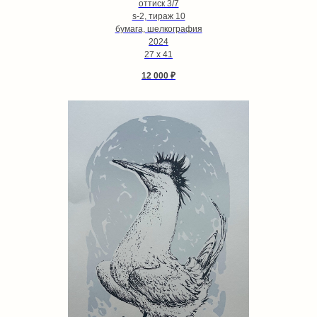
оттиск 3/7
s-2, тираж 10
бумага, шелкография
2024
27 х 41
12 000
₽