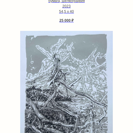
бумага, шелкография
2023
54,5 х 40
25 000
₽