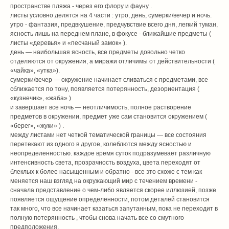
пространстве пляжа - через его флору и фауну .
листы условно делятся на 4 части : утро, день, сумерки/вечер и ночь.
утро - фантазия, предвкушение, предчувствие всего дня, легкий туман,
ясность лишь на переднем плане, в фокусе - ближайшие предметы (
листы «деревья» и «песчаный замок» ).
день — наибольшая ясность, все предметы довольно четко
отделяются от окружения, а миражи отличимы от действительности (
«чайка», «утка»).
сумерки/вечер — окружение начинает сливаться с предметами, все
сближается по тону, появляется потерянность, дезориентация (
«кузнечик», «жаба» )
и завершает все ночь — неотличимость, полное растворение
предметов в окружении, предмет уже сам становится окружением (
«берег», «жуки» ) .
между листами нет четкой тематической границы — все состояния
перетекают из одного в другое, колеблются между ясностью и
неопределенностью. каждое время суток подразумевает различную
интенсивность света, прозрачность воздуха, цвета переходят от
блеклых к более насыщенным и обратно - все это схоже с тем как
меняется наш взгляд на окружающий мир с течением времени -
сначала представление о чем-либо является скорее иллюзией, позже
появляется ощущение определенности, потом деталей становится
так много, что все начинает казаться запутанным, пока не переходит в
полную потерянность , чтобы снова начать все со смутного
предположения.