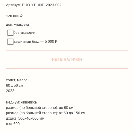
Артикул:
TIHO-YT-UND-2023-002
120 000
₽
доп. упаковка
без упаковки
защитный бокс — 5 000 ₽
НЕТ В НАЛИЧИИ
холст, масло
60 х 50 см
2023
медиум: живопись
размер (по большей стороне): до 60 см
размер (по большей стороне): от 60 до 150 см
дxшxв: 500x40x600 мм
вес: 600 г