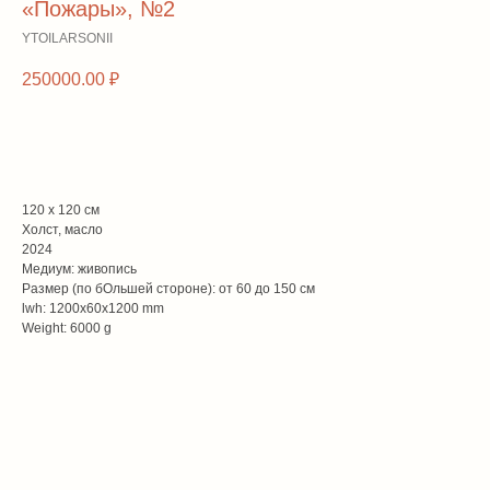
«Пожары», №2
YTOILARSONII
250000.00
₽
забрать домой
120 x 120 см
Холст, масло
2024
Медиум: живопись
Размер (по бОльшей стороне): от 60 до 150 см
lwh: 1200x60x1200 mm
Weight: 6000 g