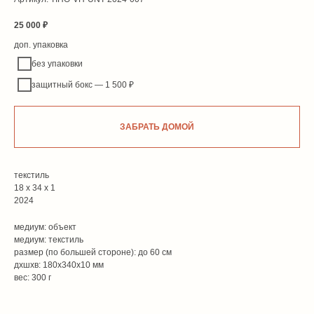
25 000
₽
доп. упаковка
без упаковки
защитный бокс — 1 500 ₽
ЗАБРАТЬ ДОМОЙ
текстиль
18 х 34 х 1
2024
медиум: объект
медиум: текстиль
размер (по большей стороне): до 60 см
дxшxв: 180x340x10 мм
вес: 300 г