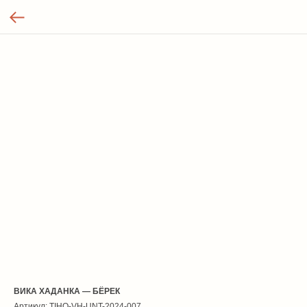
ВИКА ХАДАНКА — БЁРЕК
Артикул:
TIHO-VH-UNT-2024-007