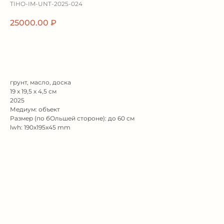
TIHO-IM-UNT-2025-024
25000.00
₽
забрать домой
грунт, масло, доска
19 х 19,5 х 4,5 см
2025
Медиум: объект
Размер (по бОльшей стороне): до 60 см
lwh: 190x195x45 mm