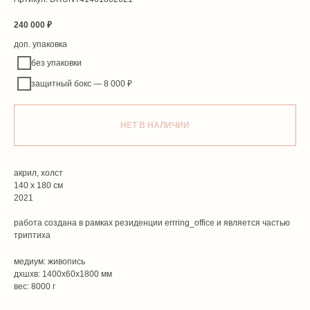
240 000
₽
доп. упаковка
без упаковки
защитный бокс — 8 000 ₽
НЕТ В НАЛИЧИИ
акрил, холст
140 х 180 см
2021
работа создана в рамках резиденции errring_office и является частью
триптиха
медиум: живопись
дxшxв: 1400x60x1800 мм
вес: 8000 г